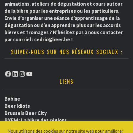
animations, ateliers de dégustation et cours autour
de la bière pour les entreprises ou les particuliers.
Envie d’organiser une séance d’apprentissage de la
dégustation ou d’en apprendre plus sur les accords
bières et fromages ? N’hésitez pas à nous contacter
par courriel :
cedric@beer.be
!
SUIVEZ-NOUS SUR NOS RÉSEAUX SOCIAUX :
Facebook
LinkedIn
Instagram
YouTube
LIENS
Babine
Beer Idiots
Brussels Beer City
BXFM : La bière des régions
BXLbeerfest
Nous utilisons des cookies sur notre site web pour améliorer