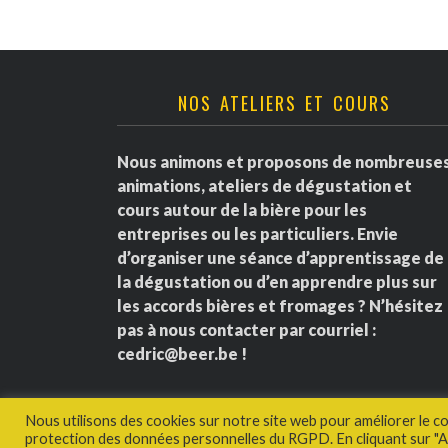
NOS ATELIERS ET COURS
Nous animons et proposons de nombreuse
animations, ateliers de dégustation et
cours autour de la bière pour les
entreprises ou les particuliers. Envie
d’organiser une séance d’apprentissage de
la dégustation ou d’en apprendre plus sur
les accords bières et fromages ? N’hésitez
pas à nous contacter par courriel :
cedric@beer.be
!
Nous utilisons des cookies sur notre site web pour améliorer le c
protection des données personnelles du RGPD. En cliquant sur "Ac