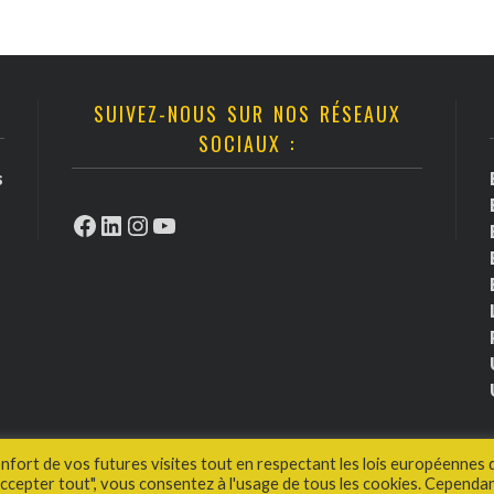
SUIVEZ-NOUS SUR NOS RÉSEAUX
SOCIAUX :
s
Facebook
LinkedIn
Instagram
YouTube
onfort de vos futures visites tout en respectant les lois européennes 
cepter tout", vous consentez à l'usage de tous les cookies. Cependan