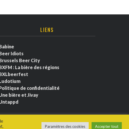
LIENS
Babine
Beer Idiots
Brussels Beer City
BXFM : La bière des régions
BXLbeerfest
Ludotium
Politique de confidentialité
Une bière et Jivay
Untappd
de
t,
Paramètres des cookies
Accepter tout