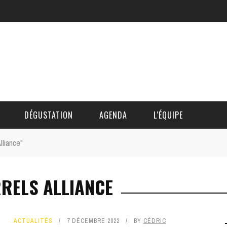
DÉGUSTATION
AGENDA
L'ÉQUIPE
lliance"
CÉDRIC DAUTINGER
RRELS ALLIANCE
DAVID BLOCTEUR
ALAIN DE BOUVÈRE
ACTUALITÉS
7 DÉCEMBRE 2022
BY
CÉDRIC
HÉLÈNE SPITAELS