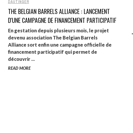
DAUTINGER
THE BELGIAN BARRELS ALLIANCE : LANCEMENT
AGALMA PADAW0NE
D'UNE CAMPAGNE DE FINANCEMENT PARTICIPATIF
JEREMY KUPROWSKI
En gestation depuis plusieurs mois, le projet
FLORENCE CONSTANTIN
devenu association The Belgian Barrels
Alliance sort enfin une campagne officielle de
financement participatif qui permet de
découvrir ...
READ MORE