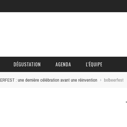
DÉGUSTATION
AGENDA
L'ÉQUIPE
RFEST : une dernière célébration avant une réinvention
›
bxlbeerfest
CÉDRIC DAUTINGER
DAVID BLOCTEUR
ALAIN DE BOUVÈRE
HÉLÈNE SPITAELS