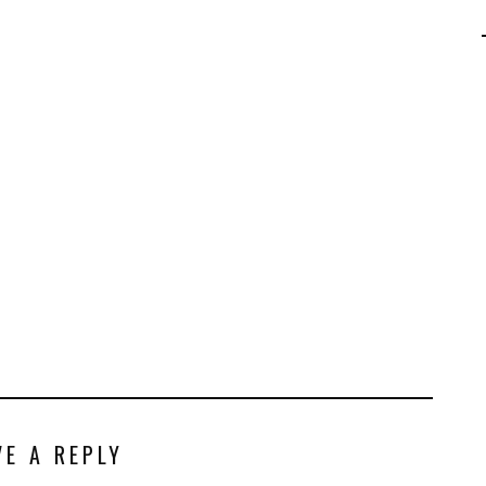
AGALMA PADAW0NE
JEREMY KUPROWSKI
FLORENCE CONSTANTIN
VE A REPLY