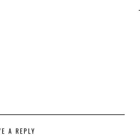
AGALMA PADAW0NE
JEREMY KUPROWSKI
FLORENCE CONSTANTIN
VE A REPLY