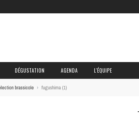
DÉGUSTATION
AGENDA
L'ÉQUIPE
lection brassicole
›
fugushima (1)
CÉDRIC DAUTINGER
DAVID BLOCTEUR
ALAIN DE BOUVÈRE
HÉLÈNE SPITAELS