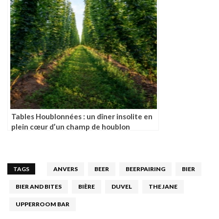
Tables Houblonnées : un dîner insolite en
plein cœur d’un champ de houblon
TAGS
ANVERS
BEER
BEERPAIRING
BIER
BIER AND BITES
BIÈRE
DUVEL
THE JANE
UPPERROOM BAR