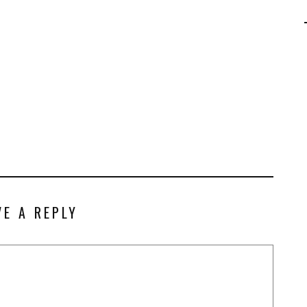
AGALMA PADAW0NE
JEREMY KUPROWSKI
FLORENCE CONSTANTIN
VE A REPLY