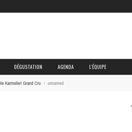
DÉGUSTATION
AGENDA
L'ÉQUIPE
ple Karmeliet Grand Cru
›
unnamed
CÉDRIC DAUTINGER
DAVID BLOCTEUR
ALAIN DE BOUVÈRE
HÉLÈNE SPITAELS