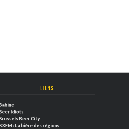
LIENS
Babine
Beer Idiots
Brussels Beer City
BXFM : La bière des régions