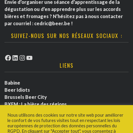
Envie d’organiser une séance d’apprentissage de la
dégustation ou d’en apprendre plus sur les accords
bières et fromages ? N’hésitez pas à nous contacter
par courriel :
cedric@beer.be
!
SUIVEZ-NOUS SUR NOS RÉSEAUX SOCIAUX :
Facebook
LinkedIn
Instagram
YouTube
LIENS
Babine
Beer Idiots
Brussels Beer City
BXFM : La bière des régions
BXLbeerfest
Nous utilisons des cookies sur notre site web pour améliorer
Ludotium
le confort de vos futures visites tout en respectant les lois
Politique de confidentialité
européennes de protection des données personnelles du
RGPD. En cliquant sur "Accepter tout", vous consentez à
Une bière et Jivay