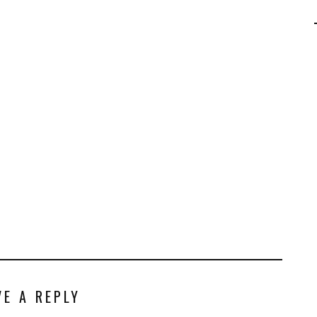
AGALMA PADAW0NE
JEREMY KUPROWSKI
FLORENCE CONSTANTIN
VE A REPLY