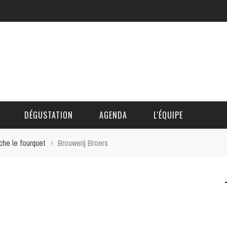
DÉGUSTATION
AGENDA
L'ÉQUIPE
che le fourquet
›
Brouwerij Broers
CÉDRIC DAUTINGER
DAVID BLOCTEUR
ALAIN DE BOUVÈRE
HÉLÈNE SPITAELS