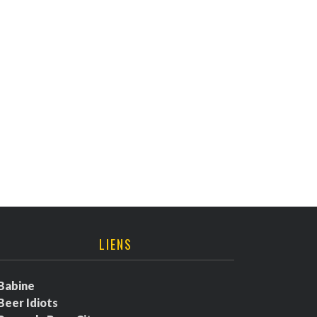
LIENS
Babine
Beer Idiots