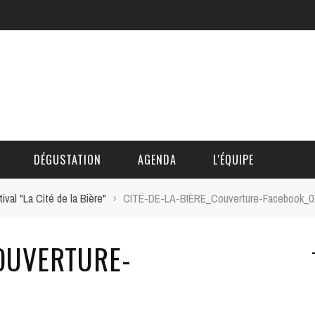
DÉGUSTATION
AGENDA
L'ÉQUIPE
ival "La Cité de la Bière"
›
CITÉ-DE-LA-BIÈRE_Couverture-Facebook_0
CÉDRIC DAUTINGER
COUVERTURE-
DAVID BLOCTEUR
ALAIN DE BOUVÈRE
HÉLÈNE SPITAELS