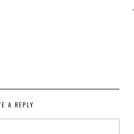
AGALMA PADAW0NE
JEREMY KUPROWSKI
FLORENCE CONSTANTIN
VE A REPLY