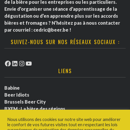
de la bière pour les entreprises ou les particuliers.
Envie d’organiser une séance d’apprentissage de la
dégustation ou d’en apprendre plus sur les accords
bières et fromages ? N’hésitez pas à nous contacter
par courriel :
cedric@beer.be
!
SUIVEZ-NOUS SUR NOS RÉSEAUX SOCIAUX :
Facebook
LinkedIn
Instagram
YouTube
LIENS
Babine
Beer Idiots
Brussels Beer City
BXFM : La bière des régions
BXLbeerfest
Nous utilisons des cookies sur notre site web pour améliorer
Ludotium
le confort de vos futures visites tout en respectant les lois
Politique de confidentialité
européennes de protection des données personnelles du