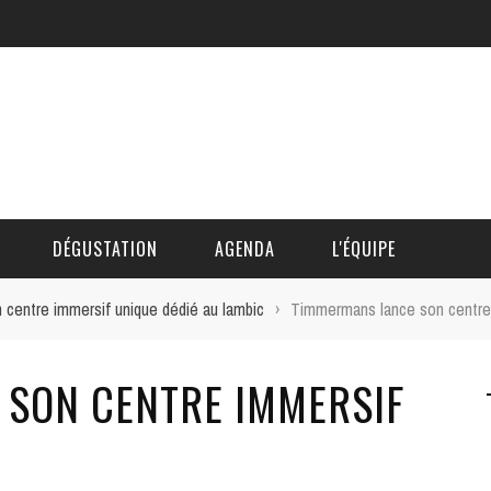
DÉGUSTATION
AGENDA
L'ÉQUIPE
centre immersif unique dédié au lambic
›
Timmermans lance son centre 
CÉDRIC DAUTINGER
SON CENTRE IMMERSIF
DAVID BLOCTEUR
ALAIN DE BOUVÈRE
HÉLÈNE SPITAELS