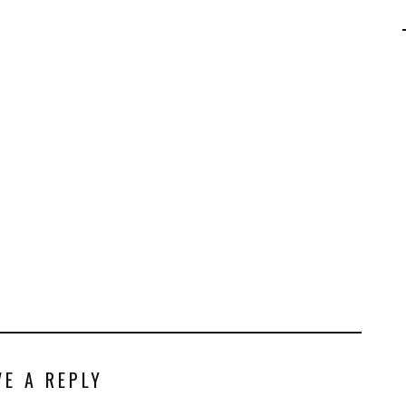
AGALMA PADAW0NE
JEREMY KUPROWSKI
FLORENCE CONSTANTIN
VE A REPLY