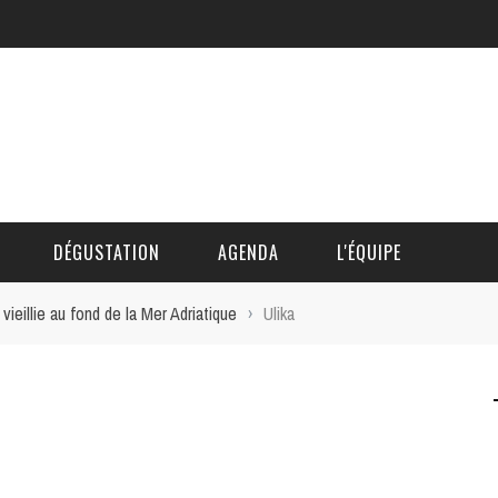
DÉGUSTATION
AGENDA
L'ÉQUIPE
ieillie au fond de la Mer Adriatique
›
Ulika
CÉDRIC DAUTINGER
DAVID BLOCTEUR
ALAIN DE BOUVÈRE
HÉLÈNE SPITAELS