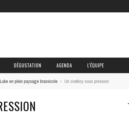
DÉGUSTATION
AGENDA
L'ÉQUIPE
Luke en plein paysage brassicole
›
Un cowboy sous pression
CÉDRIC DAUTINGER
RESSION
DAVID BLOCTEUR
ALAIN DE BOUVÈRE
HÉLÈNE SPITAELS