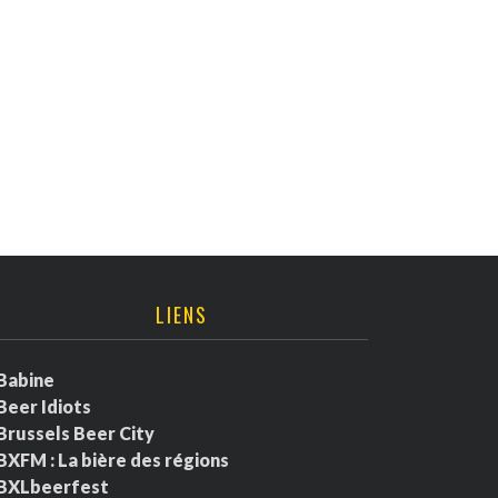
LIENS
Babine
Beer Idiots
Brussels Beer City
BXFM : La bière des régions
BXLbeerfest