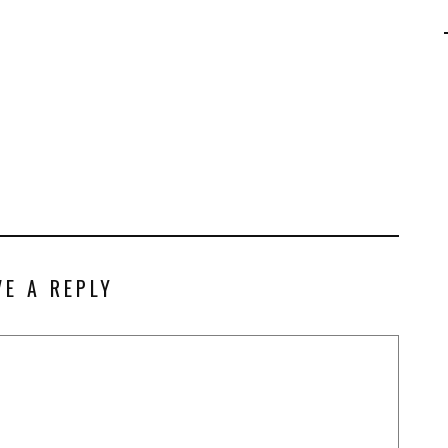
AGALMA PADAW0NE
JEREMY KUPROWSKI
FLORENCE CONSTANTIN
VE A REPLY