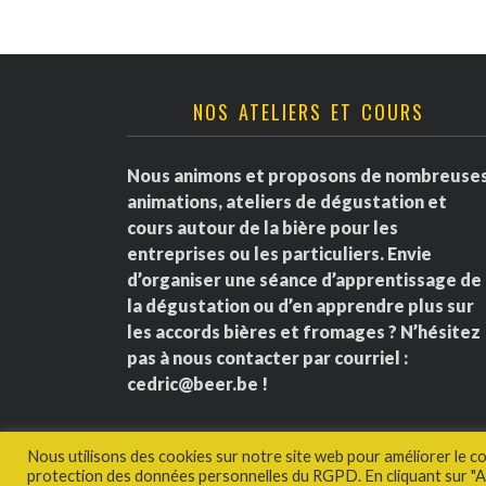
NOS ATELIERS ET COURS
Nous animons et proposons de nombreuse
animations, ateliers de dégustation et
cours autour de la bière pour les
entreprises ou les particuliers. Envie
d’organiser une séance d’apprentissage de
la dégustation ou d’en apprendre plus sur
les accords bières et fromages ? N’hésitez
pas à nous contacter par courriel :
cedric@beer.be
!
Nous utilisons des cookies sur notre site web pour améliorer le c
protection des données personnelles du RGPD. En cliquant sur "Ac