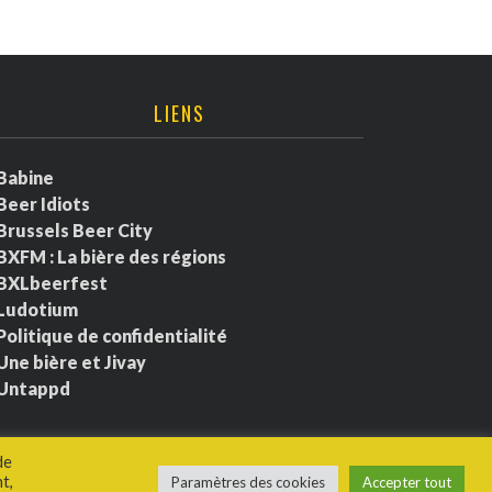
LIENS
Babine
Beer Idiots
Brussels Beer City
BXFM : La bière des régions
BXLbeerfest
Ludotium
Politique de confidentialité
Une bière et Jivay
Untappd
de
t,
Paramètres des cookies
Accepter tout