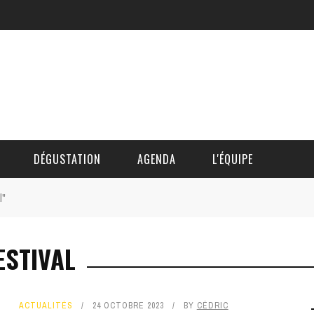
DÉGUSTATION
AGENDA
L'ÉQUIPE
l"
CÉDRIC DAUTINGER
ESTIVAL
DAVID BLOCTEUR
ALAIN DE BOUVÈRE
ACTUALITÉS
24 OCTOBRE 2023
BY
CÉDRIC
HÉLÈNE SPITAELS