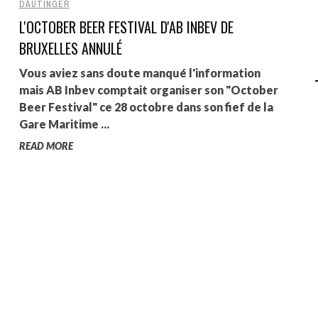
DAUTINGER
L'OCTOBER BEER FESTIVAL D'AB INBEV DE
AGALMA PADAW0NE
BRUXELLES ANNULÉ
JEREMY KUPROWSKI
Vous aviez sans doute manqué l'information
FLORENCE CONSTANTIN
mais AB Inbev comptait organiser son "October
Beer Festival" ce 28 octobre dans son fief de la
Gare Maritime ...
READ MORE