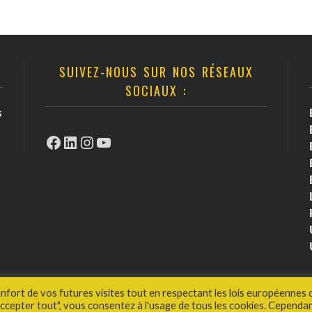
SUIVEZ-NOUS SUR NOS RÉSEAUX
SOCIAUX :
s
Facebook
LinkedIn
Instagram
YouTube
onfort de vos futures visites tout en respectant les lois européennes 
cepter tout", vous consentez à l'usage de tous les cookies. Cependan