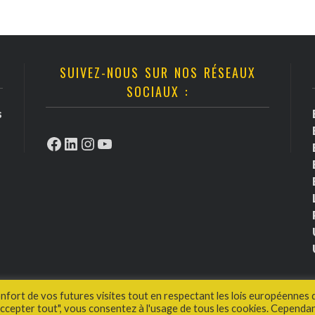
SUIVEZ-NOUS SUR NOS RÉSEAUX
SOCIAUX :
s
Facebook
LinkedIn
Instagram
YouTube
onfort de vos futures visites tout en respectant les lois européennes 
cepter tout", vous consentez à l'usage de tous les cookies. Cependan