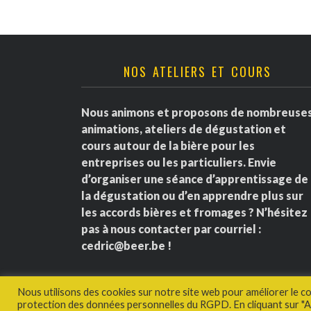
NOS ATELIERS ET COURS
Nous animons et proposons de nombreuse
animations, ateliers de dégustation et
cours autour de la bière pour les
entreprises ou les particuliers. Envie
d’organiser une séance d’apprentissage de
la dégustation ou d’en apprendre plus sur
les accords bières et fromages ? N’hésitez
pas à nous contacter par courriel :
cedric@beer.be
!
Nous utilisons des cookies sur notre site web pour améliorer le c
protection des données personnelles du RGPD. En cliquant sur "Ac