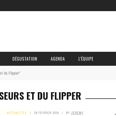
DÉGUSTATION
AGENDA
L'ÉQUIPE
t du Flipper"
CÉDRIC DAUTINGER
SEURS ET DU FLIPPER
DAVID BLOCTEUR
ALAIN DE BOUVÈRE
ACTUALITÉS
28 FÉVRIER 2024
BY
JÉRÉMY
HÉLÈNE SPITAELS