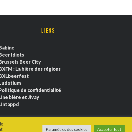
LIENS
Babine
Beer Idiots
Brussels Beer City
BXFM : La bière des régions
BXLbeerfest
Ludotium
Politique de confidentialité
Une bière et Jivay
Untappd
de
t,
Paramètres des cookies
Accepter tout