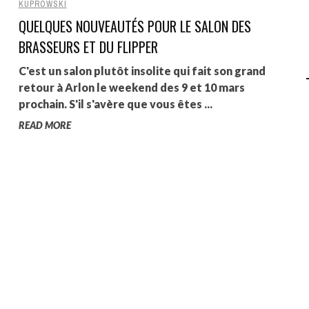
KUPROWSKI
QUELQUES NOUVEAUTÉS POUR LE SALON DES
AGALMA PADAW0NE
BRASSEURS ET DU FLIPPER
JEREMY KUPROWSKI
C'est un salon plutôt insolite qui fait son grand
FLORENCE CONSTANTIN
retour à Arlon le weekend des 9 et 10 mars
prochain. S'il s'avère que vous êtes ...
READ MORE