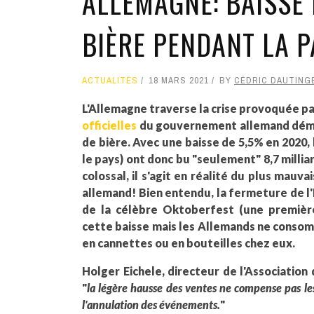
ALLEMAGNE: BAISSE
BIÈRE PENDANT LA 
ACTUALITÉS
18 MARS 2021
BY
CÉDRIC DAUTING
L'Allemagne traverse la crise provoquée p
officielles
du gouvernement allemand démo
de bière. Avec une baisse de 5,5% en 2020,
le pays) ont donc bu "seulement" 8,7 millia
colossal, il s'agit en réalité du plus mauv
allemand! Bien entendu, la fermeture de l'
de la célèbre Oktoberfest (une premièr
cette baisse mais les Allemands ne conso
en cannettes ou en bouteilles chez eux.
Holger Eichele, directeur de l'Associatio
"
la légère hausse des ventes ne compense pas l
l'annulation des événements.
"