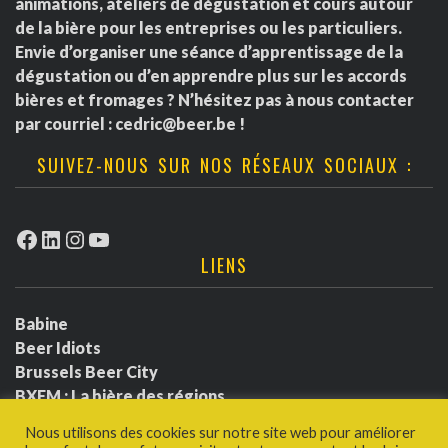
animations, ateliers de dégustation et cours autour
de la bière pour les entreprises ou les particuliers.
Envie d’organiser une séance d’apprentissage de la
dégustation ou d’en apprendre plus sur les accords
bières et fromages ? N’hésitez pas à nous contacter
par courriel :
cedric@beer.be
!
SUIVEZ-NOUS SUR NOS RÉSEAUX SOCIAUX :
Facebook
LinkedIn
Instagram
YouTube
LIENS
Babine
Beer Idiots
Brussels Beer City
BXFM : La bière des régions
BXLbeerfest
Nous utilisons des cookies sur notre site web pour améliorer
Ludotium