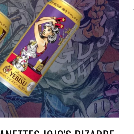
AGALMA PADAW0NE
JEREMY KUPROWSKI
FLORENCE CONSTANTIN