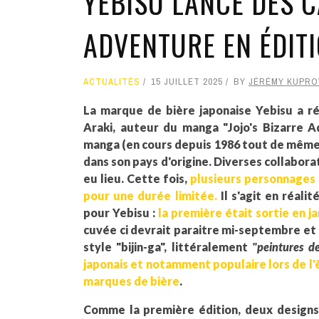
YEBISU LANCE DES C
ADVENTURE EN ÉDITI
ACTUALITÉS
15 JUILLET 2025
BY
JÉRÉMY KUPRO
La marque de bière japonaise Yebisu a ré
Araki, auteur du manga "Jojo's Bizarre A
manga (en cours depuis 1986 tout de même
dans son pays d'origine. Diverses collabora
eu lieu. Cette fois,
plusieurs personnages 
pour une durée limitée.
Il s'agit en réali
pour Yebisu :
la première était sortie en j
cuvée ci devrait paraitre mi-septembre et 
style "bijin-ga", littéralement
"peintures d
japonais et notamment populaire lors de l'è
marques de bière
.
Comme la première édition, deux designs d