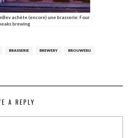
InBev achète (encore) une brasserie: Four
peaks brewing
BRASSERIE
BREWERY
BROUWERIJ
VE A REPLY