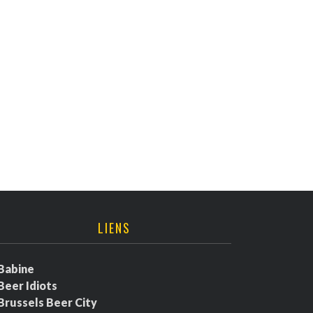
LIENS
Babine
Beer Idiots
Brussels Beer City