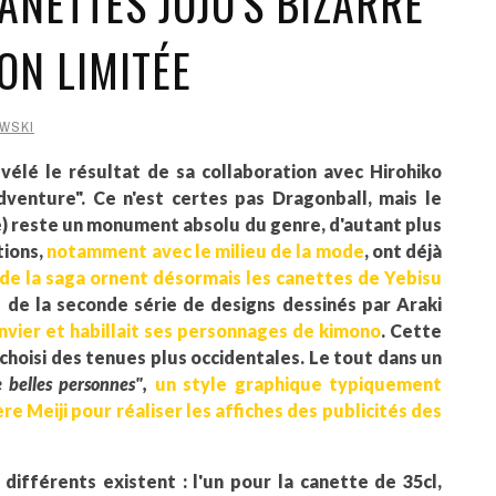
ANETTES JOJO'S BIZARRE
ON LIMITÉE
WSKI
vélé le résultat de sa collaboration avec Hirohiko
dventure". Ce n'est certes pas Dragonball, mais le
) reste un monument absolu du genre, d'autant plus
tions,
notamment avec le milieu de la mode
, ont déjà
de la saga ornent désormais les canettes de Yebisu
té de la seconde série de designs dessinés par Araki
anvier et habillait ses personnages de kimono
. Cette
choisi des tenues plus occidentales. Le tout dans un
e belles personnes",
un style graphique typiquement
re Meiji pour réaliser les affiches des publicités des
ifférents existent : l'un pour la canette de 35cl,