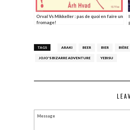
Orval Vs Mikkeller : pas de quoi en faire un
fromage!
TAGS
ARAKI
BEER
BIER
BIÈRE
JOJO'S BIZARRE ADVENTURE
YEBISU
LEA