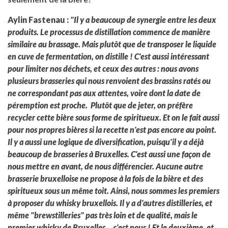
Aylin Fastenau :
"Il y a beaucoup de synergie entre les deux
produits. Le processus de distillation commence de manière
similaire au brassage. Mais plutôt que de transposer le liquide
en cuve de fermentation, on distille ! C'est aussi intéressant
pour limiter nos déchets, et ceux des autres : nous avons
plusieurs brasseries qui nous renvoient des brassins ratés ou
ne correspondant pas aux attentes, voire dont la date de
péremption est proche. Plutôt que de jeter, on préfère
recycler cette bière sous forme de spiritueux. Et on le fait aussi
pour nos propres bières si la recette n'est pas encore au point.
Il y a aussi une logique de diversification, puisqu'il y a déjà
beaucoup de brasseries à Bruxelles. C'est aussi une façon de
nous mettre en avant, de nous différencier. Aucune autre
brasserie bruxelloise ne propose à la fois de la bière et des
spiritueux sous un même toit. Ainsi, nous sommes les premiers
à proposer du whisky bruxellois. Il y a d'autres distilleries, et
même "brewstilleries" pas très loin et de qualité, mais le
premier whisky de Bruxelles... c'est nous ! Et le deuxième, et