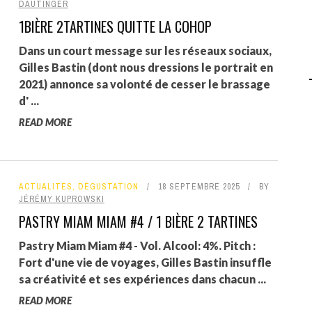
DAUTINGER
1BIÈRE 2TARTINES QUITTE LA COHOP
AGALMA PADAW0NE
Dans un court message sur les réseaux sociaux,
JEREMY KUPROWSKI
Gilles Bastin (dont nous dressions le portrait en
FLORENCE CONSTANTIN
2021) annonce sa volonté de cesser le brassage
d' ...
READ MORE
ACTUALITÉS
,
DÉGUSTATION
18 SEPTEMBRE 2025
BY
JÉRÉMY KUPROWSKI
PASTRY MIAM MIAM #4 / 1 BIÈRE 2 TARTINES
Pastry Miam Miam #4 - Vol. Alcool: 4%. Pitch :
Fort d'une vie de voyages, Gilles Bastin insuffle
sa créativité et ses expériences dans chacun ...
READ MORE