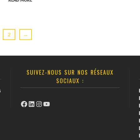
2
→
SUIVEZ-NOUS SUR NOS RÉSEAUX
SOCIAUX :
s
Facebook
LinkedIn
Instagram
YouTube