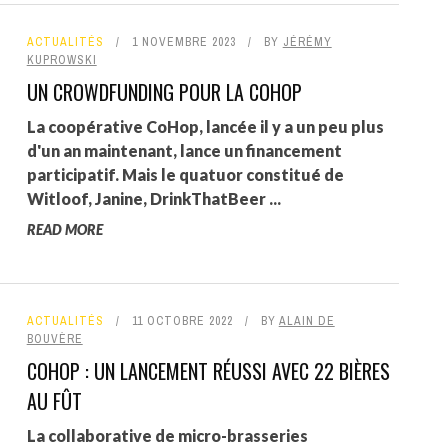
ACTUALITÉS
1 NOVEMBRE 2023
BY
JÉRÉMY
KUPROWSKI
UN CROWDFUNDING POUR LA COHOP
La coopérative CoHop, lancée il y a un peu plus
d'un an maintenant, lance un financement
participatif. Mais le quatuor constitué de
Witloof, Janine, DrinkThatBeer ...
READ MORE
ACTUALITÉS
11 OCTOBRE 2022
BY
ALAIN DE
BOUVÈRE
COHOP : UN LANCEMENT RÉUSSI AVEC 22 BIÈRES
AU FÛT
La collaborative de micro-brasseries