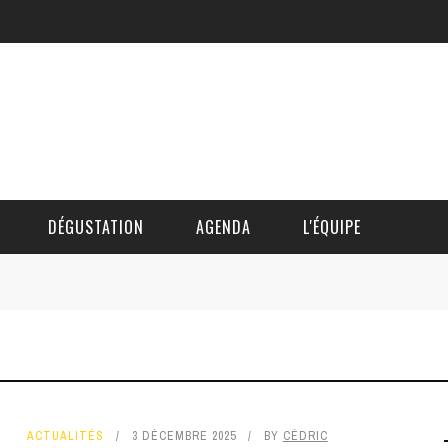
DÉGUSTATION
AGENDA
L'ÉQUIPE
CÉDRIC DAUTINGER
DAVID BLOCTEUR
ALAIN DE BOUVÈRE
ACTUALITÉS
3 DÉCEMBRE 2025
BY
CÉDRIC
HÉLÈNE SPITAELS