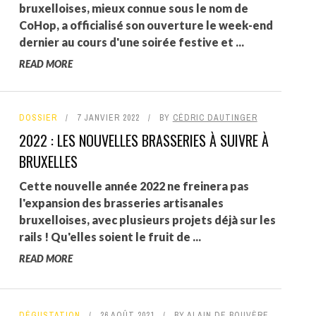
bruxelloises, mieux connue sous le nom de
CoHop, a officialisé son ouverture le week-end
dernier au cours d'une soirée festive et ...
READ MORE
DOSSIER
7 JANVIER 2022
BY
CÉDRIC DAUTINGER
2022 : LES NOUVELLES BRASSERIES À SUIVRE À
BRUXELLES
Cette nouvelle année 2022 ne freinera pas
l'expansion des brasseries artisanales
bruxelloises, avec plusieurs projets déjà sur les
rails ! Qu'elles soient le fruit de ...
READ MORE
DÉGUSTATION
26 AOÛT 2021
BY
ALAIN DE BOUVÈRE