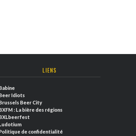
LIENS
Babine
Beer Idiots
Brussels Beer City
BXFM : La bière des régions
BXLbeerfest
Ludotium
Politique de confidentialité