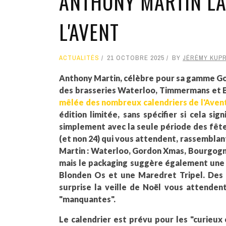
ANTHONY MARTIN LA
L'AVENT
ACTUALITÉS
21 OCTOBRE 2025
BY
JÉRÉMY KUP
Anthony Martin, célèbre pour sa gamme Gor
des brasseries Waterloo, Timmermans et 
mêlée des nombreux calendriers de l'Avent
édition limitée, sans spécifier si cela sig
simplement avec la seule période des fêtes 
(et non 24) qui vous attendent, rassembla
Martin : Waterloo, Gordon Xmas, Bourgogn
mais le packaging suggère également une G
Blonden Os et une Maredret Tripel. Des "
surprise la veille de Noël vous attenden
"manquantes".
Le calendrier est prévu pour les "curieux