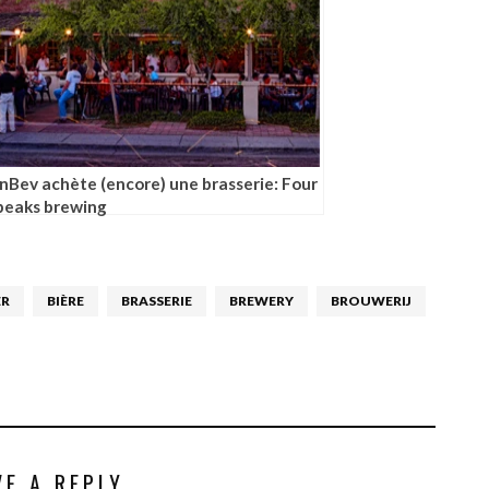
InBev achète (encore) une brasserie: Four
peaks brewing
ER
BIÈRE
BRASSERIE
BREWERY
BROUWERIJ
VE A REPLY