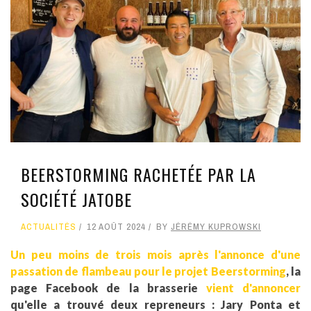
BEERSTORMING RACHETÉE PAR LA
SOCIÉTÉ JATOBE
ACTUALITÉS
12 AOÛT 2024
BY
JÉRÉMY KUPROWSKI
Un peu moins de trois mois après l'annonce d'une
passation de flambeau pour le projet Beerstorming
, la
page Facebook de la brasserie
vient d'annoncer
qu'elle a trouvé deux repreneurs : Jary Ponta et