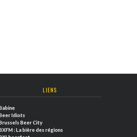
LIENS
Babine
Beer Idiots
Brussels Beer City
BXFM : La bière des régions