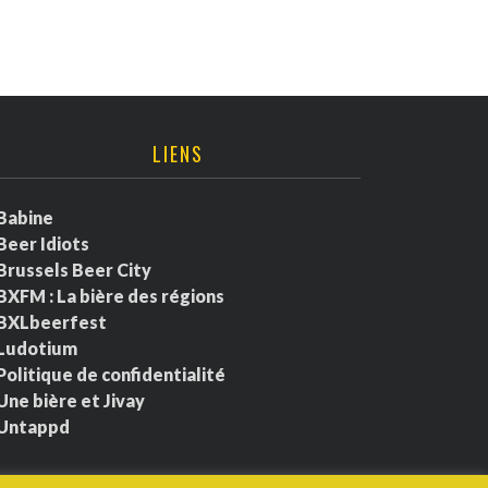
LIENS
Babine
Beer Idiots
Brussels Beer City
BXFM : La bière des régions
BXLbeerfest
Ludotium
Politique de confidentialité
Une bière et Jivay
Untappd