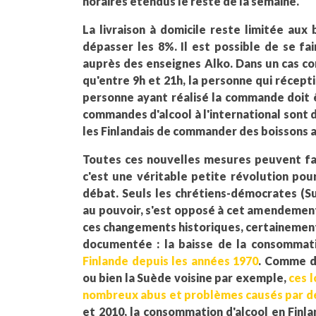
horaires étendus le reste de la semaine.
La livraison à domicile reste limitée aux
dépasser les 8%. Il est possible de se fa
auprès des enseignes Alko. Dans un cas com
qu'entre 9h et 21h, la personne qui récepti
personne ayant réalisé la commande doit ê
commandes d'alcool à l'international sont d
les Finlandais de commander des boissons al
Toutes ces nouvelles mesures peuvent fa
c'est une véritable petite révolution pou
débat. Seuls les chrétiens-démocrates (Su
au pouvoir, s'est opposé à cet amendement
ces changements historiques, certainement 
documentée : la baisse de la consommati
Finlande depuis les années 1970
. Comme d
ou bien la Suède voisine par exemple,
ces l
nombreux abus et problèmes causés par d
et 2010, la consommation d'alcool en Finl