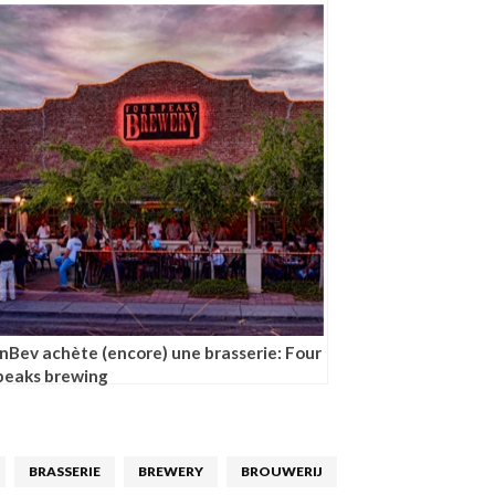
InBev achète (encore) une brasserie: Four
peaks brewing
BRASSERIE
BREWERY
BROUWERIJ