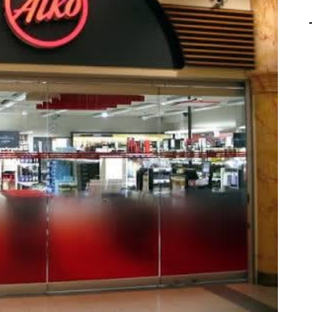
AGALMA PADAW0NE
JEREMY KUPROWSKI
FLORENCE CONSTANTIN