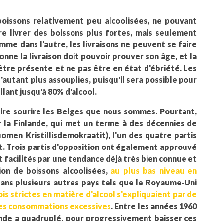
 boissons relativement peu alcoolisées, ne pouvant
ire livrer des boissons plus fortes, mais seulement
me dans l'autre, les livraisons ne peuvent se faire
onne la livraison doit pouvoir prouver son âge, et la
tre présente et ne pas être en état d'ébriété. Les
'autant plus assouplies, puisqu'il sera possible pour
lant jusqu'à 80% d'alcool.
ire sourire les Belges que nous sommes. Pourtant,
r la Finlande, qui met un terme à des décennies de
omen Kristillisdemokraatit), l'un des quatre partis
. Trois partis d'opposition ont également approuvé
facilités par une tendance déjà très bien connue et
on de boissons alcoolisées,
au plus bas niveau en
ans plusieurs autres pays tels que le Royaume-Uni
ois strictes en matière d'alcool s'expliquaient par de
es consommations excessives
. Entre les années 1960
ande a quadruplé, pour progressivement baisser ces