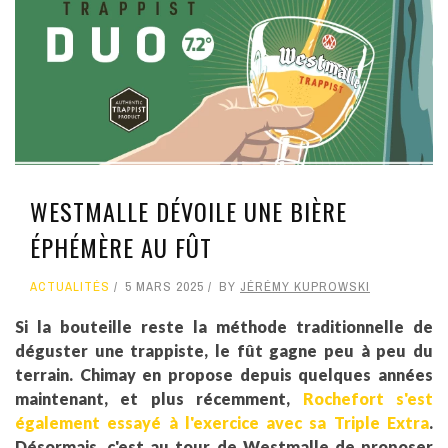
WESTMALLE DÉVOILE UNE BIÈRE
ÉPHÉMÈRE AU FÛT
ACTUALITÉS
5 MARS 2025
BY
JÉRÉMY KUPROWSKI
Si la bouteille reste la méthode traditionnelle de
déguster une trappiste, le fût gagne peu à peu du
terrain. Chimay en propose depuis quelques années
maintenant, et plus récemment,
Rochefort s'est
également essayé à l'exercice avec sa Triple Extra
.
Désormais, c'est au tour de Westmalle de proposer