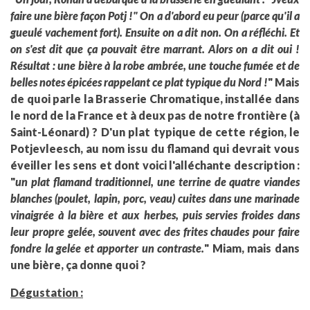
faire une bière façon Potj !" On a d'abord eu peur (parce qu'il a
gueulé vachement fort). Ensuite on a dit non. On a réfléchi. Et
on s'est dit que ça pouvait être marrant. Alors on a dit oui !
Résultat : une bière à la robe ambrée, une touche fumée et de
belles notes épicées rappelant ce plat typique du Nord !
" Mais
de quoi parle la Brasserie Chromatique, installée dans
le nord de la France et à deux pas de notre frontière (à
Saint-Léonard) ? D'un plat typique de cette région, le
Potjevleesch, au nom issu du flamand qui devrait vous
éveiller les sens et dont voici l'alléchante description :
"
un plat flamand traditionnel, une terrine de quatre viandes
blanches (poulet, lapin, porc, veau) cuites dans une marinade
vinaigrée à la bière et aux herbes, puis servies froides dans
leur propre gelée, souvent avec des frites chaudes pour faire
fondre la gelée et apporter un contraste.
" Miam, mais dans
une bière, ça donne quoi ?
Dégustation :