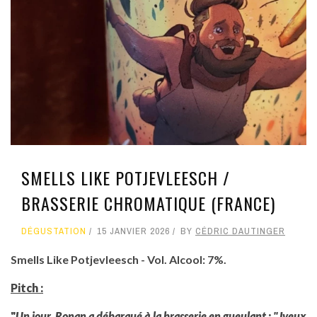
SMELLS LIKE POTJEVLEESCH /
BRASSERIE CHROMATIQUE (FRANCE)
DÉGUSTATION
15 JANVIER 2026
BY
CÉDRIC DAUTINGER
Smells Like Potjevleesch - Vol. Alcool: 7%.
Pitch :
"
Un jour, Ronan a débarqué à la brasserie en gueulant : "Jveux