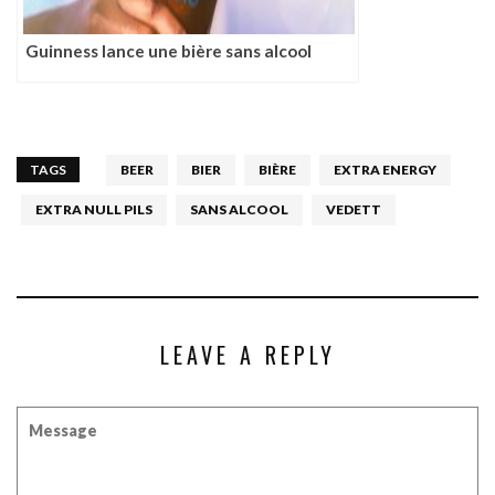
Guinness lance une bière sans alcool
TAGS
BEER
BIER
BIÈRE
EXTRA ENERGY
EXTRA NULL PILS
SANS ALCOOL
VEDETT
LEAVE A REPLY