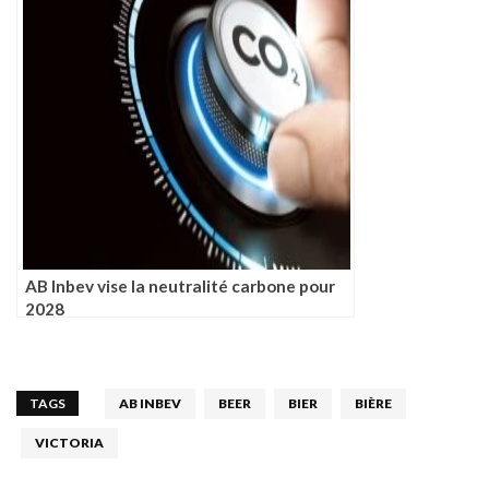
AB Inbev vise la neutralité carbone pour
2028
TAGS
AB INBEV
BEER
BIER
BIÈRE
VICTORIA