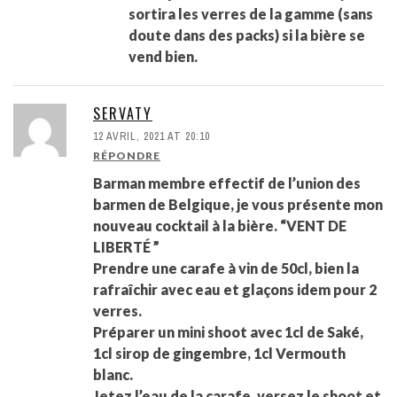
sortira les verres de la gamme (sans
doute dans des packs) si la bière se
vend bien.
SERVATY
12 AVRIL, 2021 AT 20:10
RÉPONDRE
Barman membre effectif de l’union des
barmen de Belgique, je vous présente mon
nouveau cocktail à la bière. “VENT DE
LIBERTÉ ”
Prendre une carafe à vin de 50cl, bien la
rafraîchir avec eau et glaçons idem pour 2
verres.
Préparer un mini shoot avec 1cl de Saké,
1cl sirop de gingembre, 1cl Vermouth
blanc.
Jetez l’eau de la carafe, versez le shoot et