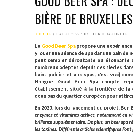
GOOD BEER SPA : DÉ
BIÈRE DE BRUXELLES
DOSSIER
3 AOÛT 2022
BY
CÉDRIC DAUTINGER
Le
Good Beer Spa
propose une expérience 
y louer une séance de spa dans un bain de n
peut sembler déroutante ou étonnante d
nombreux adeptes depuis des siècles dans
bains publics et aux spas, c'est vrai) co
Hongrie. Good Beer Spa compte cepe
établissement situé à la frontière de l
deux pas du quartier européen pour attirer 
En 2020, lors du lancement du projet, Ben 
enzymes et vitamines actives, notamment en vi
brillance supplémentaire. De plus, un beer spa rég
les toxines. Différents articles scientifiques l'on