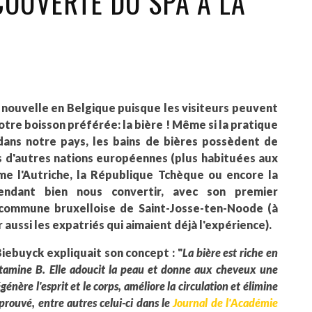
COUVERTE DU SPA À LA
nouvelle en Belgique puisque les visiteurs peuvent
otre boisson préférée: la bière ! Même si la pratique
ans notre pays, les bains de bières possèdent de
 d'autres nations européennes (plus habituées aux
mme l'Autriche, la République Tchèque ou encore la
ndant bien nous convertir, avec son premier
a commune bruxelloise de Saint-Josse-ten-Noode (à
aussi les expatriés qui aimaient déjà l'expérience).
Biebuyck expliquait son concept : "
La bière est riche en
tamine B. Elle adoucit la peau et donne aux cheveux une
énère l'esprit et le corps, améliore la circulation et élimine
t prouvé, entre autres celui-ci dans le
Journal de l'Académie