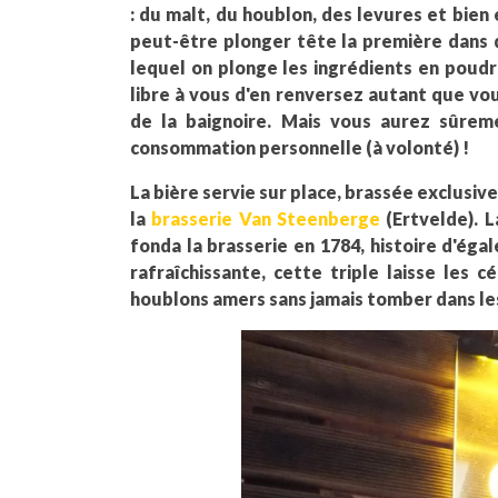
: du malt, du houblon, des levures et bie
peut-être plonger tête la première dans de
lequel on plonge les ingrédients en poudre
libre à vous d'en renversez autant que v
de la baignoire. Mais vous aurez sûreme
consommation personnelle (à volonté) !
La bière servie sur place, brassée exclusiv
la
brasserie Van Steenberge
(Ertvelde). 
fonda la brasserie en 1784, histoire d'éga
rafraîchissante, cette triple laisse les c
houblons amers sans jamais tomber dans les