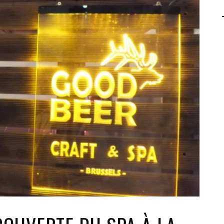
AGALMA PADAW0NE
JEREMY KUPROWSKI
FLORENCE CONSTANTIN