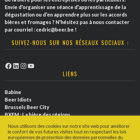
Envie d’organiser une séance d’apprentissage de la
dégustation ou d’en apprendre plus sur les accords
bières et fromages ? N’hésitez pas à nous contacter
par courriel :
cedric@beer.be
!
SUIVEZ-NOUS SUR NOS RÉSEAUX SOCIAUX :
Facebook
LinkedIn
Instagram
YouTube
LIENS
Babine
Beer Idiots
Brussels Beer City
BXFM : La bière des régions
BXLbeerfest
Nous utilisons des cookies sur notre site web pour améliorer
Ludotium
le confort de vos futures visites tout en respectant les lois
Politique de confidentialité
européennes de protection des données personnelles du