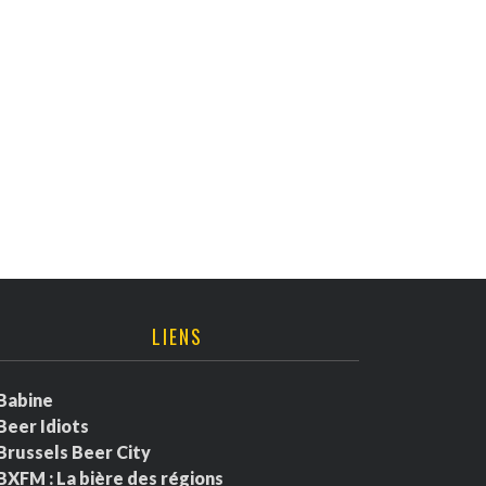
LIENS
Babine
Beer Idiots
Brussels Beer City
BXFM : La bière des régions