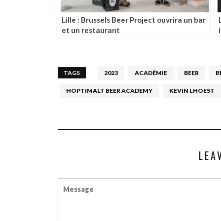
Lille : Brussels Beer Project ouvrira un bar
et un restaurant
TAGS
2023
ACADÉMIE
BEER
B
HOPTIMALT BEER ACADEMY
KEVIN LHOEST
LEA