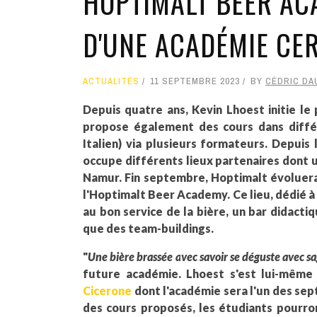
HOPTIMALT BEER AC
D'UNE ACADÉMIE CER
ACTUALITÉS
11 SEPTEMBRE 2023
BY
CÉDRIC DA
Depuis quatre ans, Kevin Lhoest initie le 
propose également des cours dans différ
Italien) via plusieurs formateurs. Depuis
occupe différents lieux partenaires dont u
Namur. Fin septembre, Hoptimalt évoluera
l'Hoptimalt Beer Academy. Ce lieu, dédié 
au bon service de la bière, un bar didactiq
que des team-buildings.
"
Une bière brassée avec savoir se déguste avec sa
future académie. Lhoest s'est lui-même 
Cicerone
dont l'académie sera l'un des sep
des cours proposés, les étudiants pourron