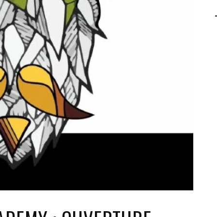
AGALMA PADAW0NE
JEREMY KUPROWSKI
FLORENCE CONSTANTIN