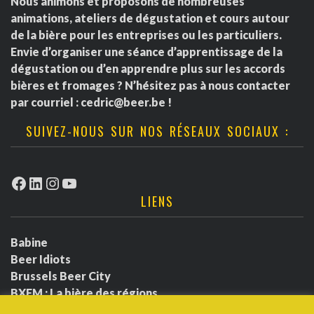
Nous animons et proposons de nombreuses
animations, ateliers de dégustation et cours autour
de la bière pour les entreprises ou les particuliers.
Envie d’organiser une séance d’apprentissage de la
dégustation ou d’en apprendre plus sur les accords
bières et fromages ? N’hésitez pas à nous contacter
par courriel :
cedric@beer.be
!
SUIVEZ-NOUS SUR NOS RÉSEAUX SOCIAUX :
Facebook
LinkedIn
Instagram
YouTube
LIENS
Babine
Beer Idiots
Brussels Beer City
BXFM : La bière des régions
BXLbeerfest