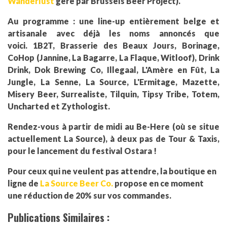
Wanderlust
géré par Brussels Beer Project).
Au programme : une line-up entièrement belge et
artisanale avec déjà les noms annoncés que
voici. 1B2T, Brasserie des Beaux Jours, Borinage,
CoHop (Jannine, La Bagarre, La Flaque, Witloof), Drink
Drink, Dok Brewing Co, Illegaal, L'Amère en Fût, La
Jungle, La Senne, La Source, L'Ermitage, Mazette,
Misery Beer, Surrealiste, Tilquin, Tipsy Tribe, Totem,
Uncharted et Zythologist.
Rendez-vous à partir de midi au Be-Here (où se situe
actuellement La Source), à deux pas de Tour & Taxis,
pour le lancement du festival Ostara !
Pour ceux qui ne veulent pas attendre, la boutique en
ligne de
La Source Beer Co.
propose en ce moment
une réduction de 20% sur vos commandes.
Publications Similaires :