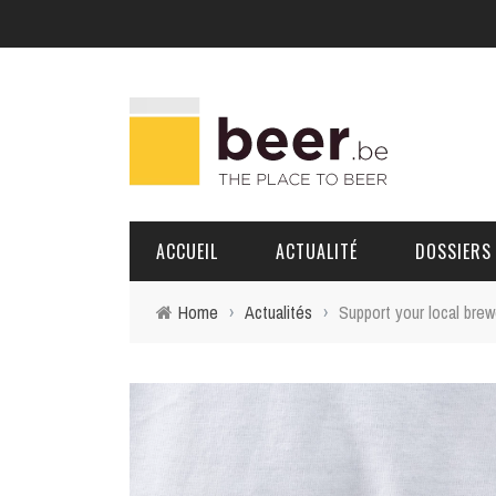
ACCUEIL
ACTUALITÉ
DOSSIERS
Home
›
Actualités
›
Support your local brewe
BRASSERIES
PORTRAITS