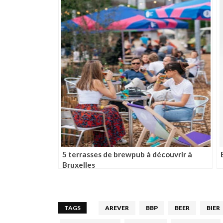
5 terrasses de brewpub à découvrir à
Bruxelles
TAGS
AREVER
BBP
BEER
BIER