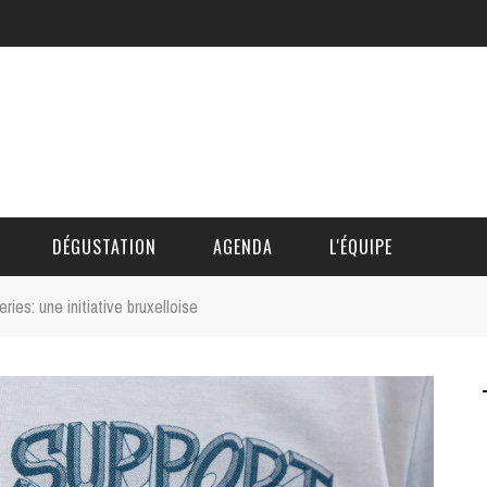
DÉGUSTATION
AGENDA
L'ÉQUIPE
ries: une initiative bruxelloise
CÉDRIC DAUTINGER
DAVID BLOCTEUR
ALAIN DE BOUVÈRE
HÉLÈNE SPITAELS