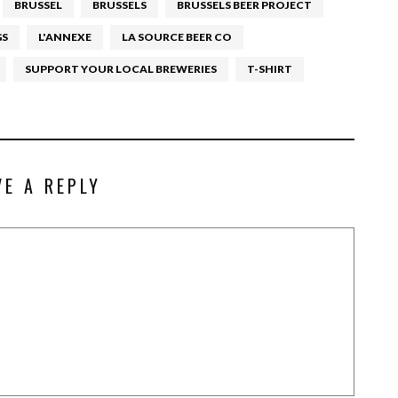
BRUSSEL
BRUSSELS
BRUSSELS BEER PROJECT
GS
L'ANNEXE
LA SOURCE BEER CO
SUPPORT YOUR LOCAL BREWERIES
T-SHIRT
VE A REPLY