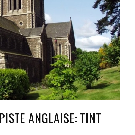
AGALMA PADAW0NE
JEREMY KUPROWSKI
FLORENCE CONSTANTIN
ISTE ANGLAISE: TINT