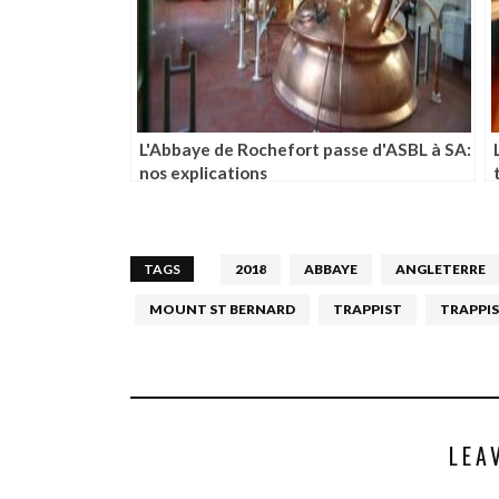
L'Abbaye de Rochefort passe d'ASBL à SA:
nos explications
TAGS
2018
ABBAYE
ANGLETERRE
MOUNT ST BERNARD
TRAPPIST
TRAPPI
LEA