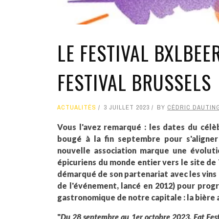
LE FESTIVAL BXLBEER
FESTIVAL BRUSSELS
ACTUALITÉS
3 JUILLET 2023
BY
CÉDRIC DAUTIN
Vous l'avez remarqué : les dates du célè
bougé à la fin septembre pour s'aligner
nouvelle association marque une évolut
épicuriens du monde entier vers le site de 
démarqué de son partenariat avec les vins
de l'événement, lancé en 2012) pour pro
gastronomique de notre capitale : la bière 
"
Du 28 septembre au 1er octobre 2023, Eat Festi