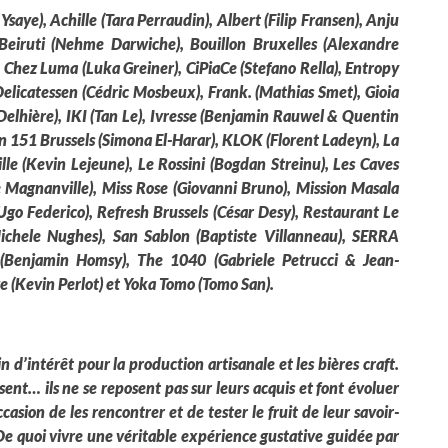
saye), Achille (Tara Perraudin), Albert (Filip Fransen), Anju
, Beiruti (Nehme Darwiche), Bouillon Bruxelles (Alexandre
 Chez Luma (Luka Greiner), CiPiaCe (Stefano Rella), Entropy
Delicatessen (Cédric Mosbeux),
Frank. (Mathias Smet), Gioia
Delhière), IKI (Tan Le), Ivresse (Benjamin Rauwel & Quentin
 151 Brussels (Simona El-Harar), KLOK (Florent Ladeyn), La
e (Kevin Lejeune), Le Rossini (Bogdan Streinu), Les Caves
e Magnanville), Miss Rose (Giovanni Bruno), Mission Masala
Ugo Federico), Refresh Brussels (César Desy), Restaurant Le
Michele Nughes), San Sablon (Baptiste Villanneau), SERRA
r (Benjamin Homsy), The 1040 (Gabriele Petrucci & Jean-
ge (Kevin Perlot) et Yoka Tomo (Tomo San).
 d’intérêt pour la production artisanale et les bières craft.
sent… ils ne se reposent pas sur leurs
acquis et font évoluer
ccasion de les rencontrer et de tester le fruit de leur savoir-
De quoi vivre une
véritable expérience gustative guidée par