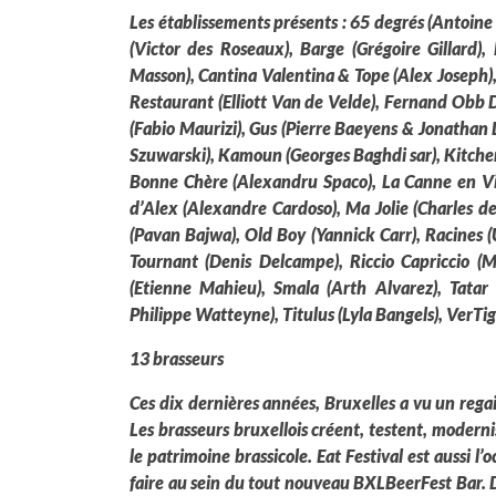
Les établissements présents :
65 degrés (Antoine Y
(Victor des Roseaux), Barge (Grégoire Gillard)
Masson), Cantina Valentina & Tope (Alex Joseph),
Restaurant (Elliott Van de Velde), Fernand Obb 
(Fabio Maurizi), Gus (Pierre Baeyens & Jonathan 
Szuwarski), Kamoun (Georges Baghdi sar), Kitchen
Bonne Chère (Alexandru Spaco), La Canne en Vill
d’Alex (Alexandre Cardoso), Ma Jolie (Charles d
(Pavan Bajwa), Old Boy (Yannick Carr), Racines (
Tournant (Denis Delcampe), Riccio Capriccio (
(Etienne Mahieu), Smala (Arth Alvarez), Tata
Philippe Watteyne), Titulus (Lyla Bangels), VerTi
13 brasseurs
Ces dix dernières années, Bruxelles a vu un regain
Les brasseurs bruxellois créent, testent, moderni
le patrimoine brassicole. Eat Festival est aussi l’o
faire au sein du tout nouveau BXLBeerFest Bar. 