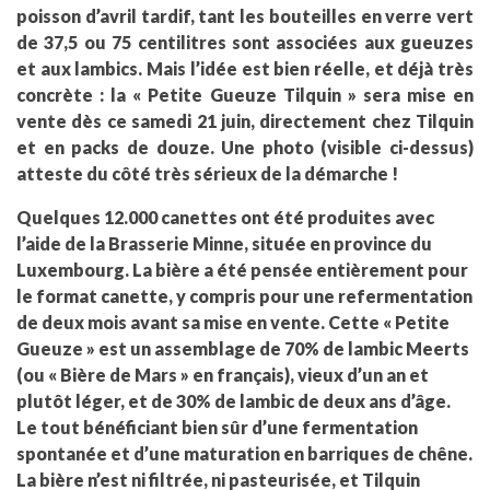
poisson d’avril tardif, tant les bouteilles en verre vert
de 37,5 ou 75 centilitres sont associées aux gueuzes
et aux lambics. Mais l’idée est bien réelle, et déjà très
concrète : la « Petite Gueuze Tilquin » sera mise en
vente dès ce samedi 21 juin, directement chez Tilquin
et en packs de douze. Une photo (visible ci-dessus)
atteste du côté très sérieux de la démarche !
Quelques 12.000 canettes ont été produites avec
l’aide de la Brasserie Minne, située en province du
Luxembourg. La bière a été pensée entièrement pour
le format canette, y compris pour une refermentation
de deux mois avant sa mise en vente. Cette « Petite
Gueuze » est un assemblage de 70% de lambic Meerts
(ou « Bière de Mars » en français), vieux d’un an et
plutôt léger, et de 30% de lambic de deux ans d’âge.
Le tout bénéficiant bien sûr d’une fermentation
spontanée et d’une maturation en barriques de chêne.
La bière n’est ni filtrée, ni pasteurisée, et Tilquin