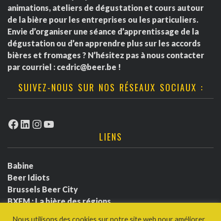
animations, ateliers de dégustation et cours autour
de la bière pour les entreprises ou les particuliers.
Envie d’organiser une séance d’apprentissage de la
dégustation ou d’en apprendre plus sur les accords
bières et fromages ? N’hésitez pas à nous contacter
par courriel :
cedric@beer.be
!
SUIVEZ-NOUS SUR NOS RÉSEAUX SOCIAUX :
Facebook
LinkedIn
Instagram
YouTube
LIENS
Babine
Beer Idiots
Brussels Beer City
BXFM : La bière des régions
BXLbeerfest
Nous utilisons des cookies sur notre site web pour améliorer